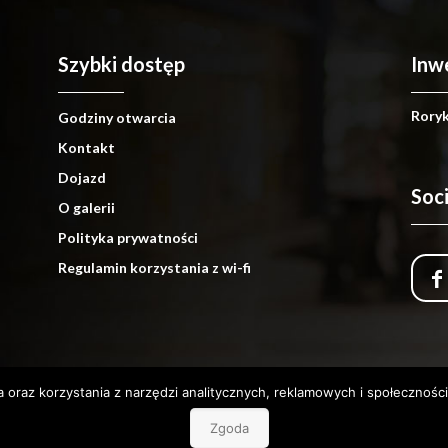
Szybki dostęp
Inw
Roryka
Godziny otwarcia
Kontakt
Dojazd
Soc
O galerii
Polityka prywatności
Regulamin korzystania z wi-fi
ia oraz korzystania z narzędzi analitycznych, reklamowych i społecznoś
COPYRIGHT 2020 GALERIAJURAND.PL
Zgoda
REALIZACJA:
WWW.ANGELSADVERTISING.PL