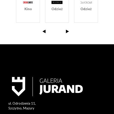
S
Kino
Odzież
Odzież
ież
G
ul. Odrodzenia 11,
Szczytno, Mazury