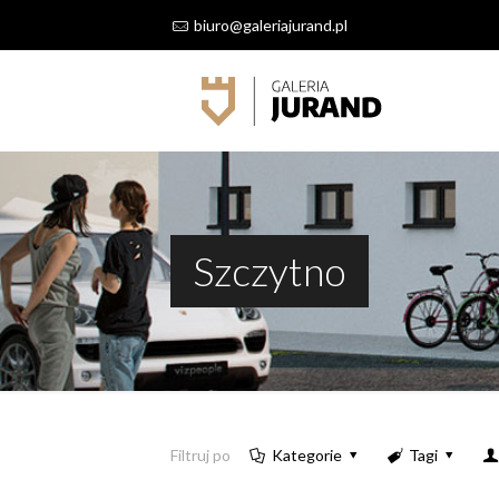
biuro@galeriajurand.pl
Szczytno
Filtruj po
Kategorie
Tagi