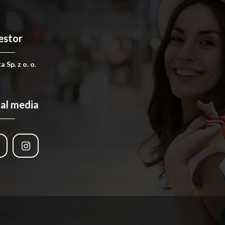
estor
 Sp. z o. o.
ial media