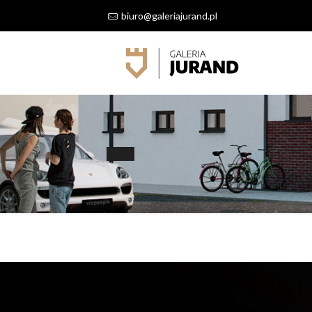
biuro@galeriajurand.pl