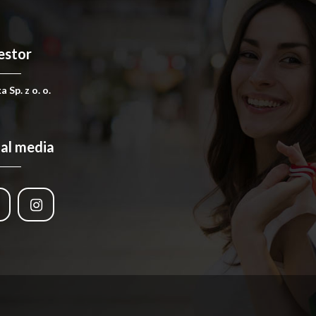
estor
 Sp. z o. o.
ial media