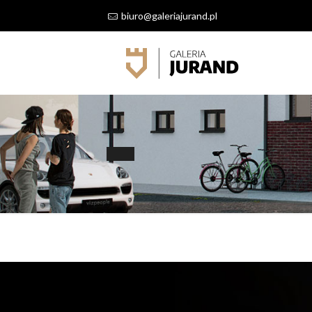
biuro@galeriajurand.pl