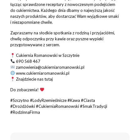
łącząc sprawdzone receptury z nowoczesnym podejściem
do cukiernictwa. Każdego dnia dbamy o najwyższą jakość
naszych produktów, aby dostarczać Wam wyjątkowe smaki
i niezapomniane chwile.
Zapraszamy na słodkie spotkania z rodziną i przyjaciółmi,
chwilę odpoczynku przy kawie oraz pyszne wypieki
przygotowywane z sercem.
Cukiernia Romanowski w Szczytnie
690 568 467
zamowienia@cukierniaromanowski.pl
www.cukierniaromanowski.pl
Znajdziecie nas tutaj
Do zobaczenia!
#Szczytno #LodyRzemieślnicze #Kawa #Ciasta
#Drożdżówki #CukierniaRomanowski #SmakTradycji
#RodzinnaFirma