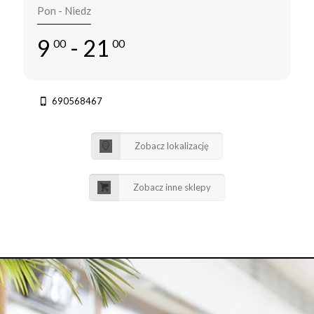
Pon - Niedz
9
- 21
00
00
690568467
Zobacz lokalizację
Zobacz inne sklepy