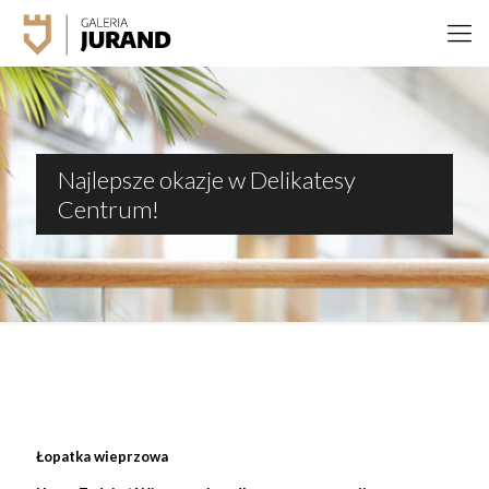
Najlepsze okazje w Delikatesy
Centrum!
Łopatka wieprzowa