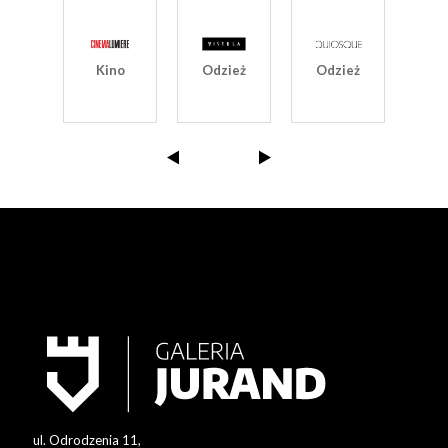
S
Kino
Odzież
Odzież
ież
G
ul. Odrodzenia 11,